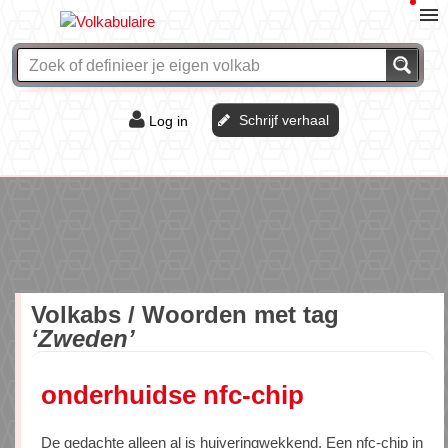
Schrijf verhaal
Log in
De of het?
Vraag & antwoord
Webshop
Volkabs / Woorden met tag
‘Zweden’
onderhuidse nfc-chip
De gedachte alleen al is huiveringwekkend. Een nfc-chip in