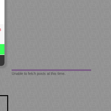
3
Unable to fetch posts at this time.