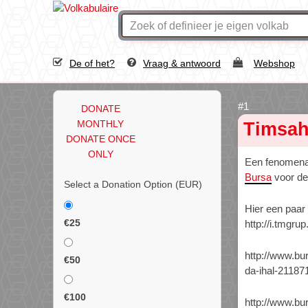
De of het?
Vraag & antwoord
Webshop
DONATE
MONTHLY
Timsah
DONATE ONCE
ONLY
Een fenomen
Bursa
voor de
Select a Donation Option
(EUR)
Hier een paar 
€25
http://i.tmgr
http://www.bu
€50
da-ihal-211871
€100
http://www.bu