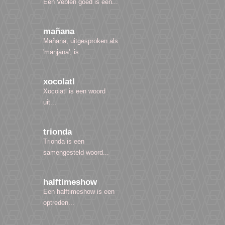
Een Veblen goed is een...
mañana
Mañana, uitgesproken als
'manjana', is...
xocolatl
Xocolatl is een woord
uit...
trionda
Trionda is een
samengesteld woord...
halftimeshow
Een halftimeshow is een
optreden...