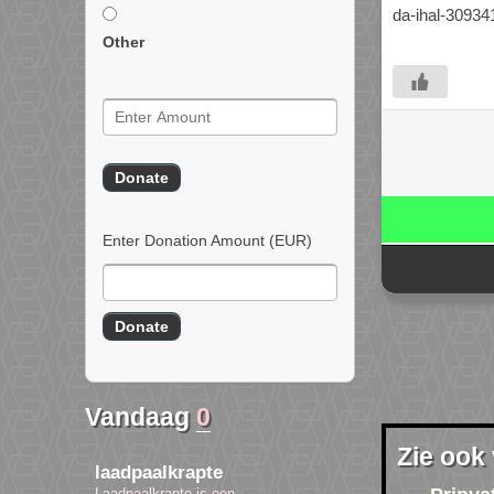
da-ihal-30934
Other
Enter Donation Amount
(EUR)
Vandaag
0
Zie ook
laadpaalkrapte
Laadpaalkrapte is een