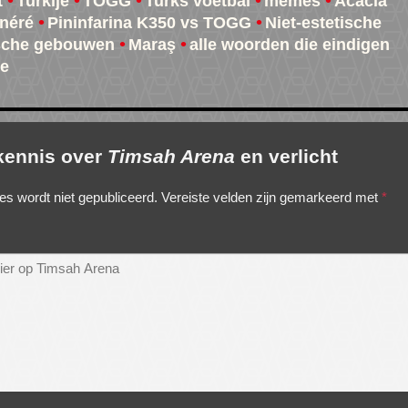
t
Turkije
TOGG
Turks voetbal
memes
Acacia
néré
Pininfarina K350 vs TOGG
Niet-estetische
sche gebouwen
Maraş
alle woorden die eindigen
me
 kennis over
Timsah Arena
en verlicht
es wordt niet gepubliceerd.
Vereiste velden zijn gemarkeerd met
*