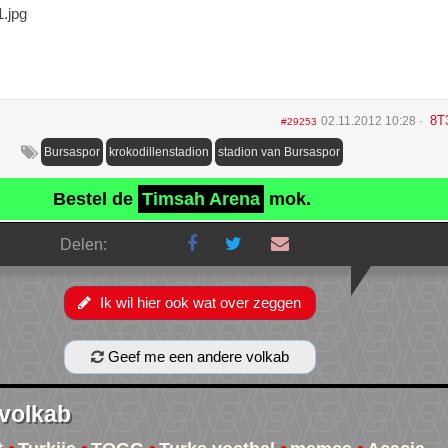
1.jpg
8T
02.11.2012 10:28
#29253
Bursaspor
krokodillenstadion
stadion van Bursaspor
Bestel de
Timsah Arena
mok.
Delen:
Ik wil hier ook wat over zeggen
Geef me een andere volkab
 volkab