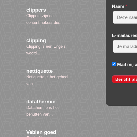
Naam
*
clippers
Clippers zijn de
contentmakers die...
E-mailadre
clipping
Clipping is een Engels
woord...
Mail mij 
nettiquette
Netiquette is het geheel
van...
datathermie
Datathermie is het
benutten van...
Veblen goed