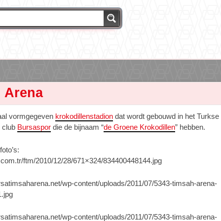
 Arena
aal vormgegeven
krokodillenstadion
dat wordt gebouwd in het Turkse
 club
Bursaspor
die de bijnaam “
de Groene Krokodillen
” hebben.
foto’s:
up.com.tr/ftm/2010/12/28/671×324/834400448144.jpg
rsatimsaharena.net/wp-content/uploads/2011/07/5343-timsah-arena-
.jpg
rsatimsaharena.net/wp-content/uploads/2011/07/5343-timsah-arena-