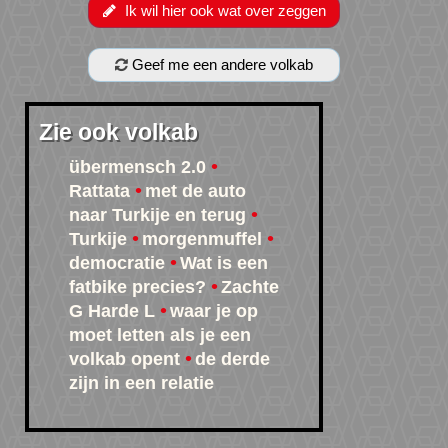
Ik wil hier ook wat over zeggen
Geef me een andere volkab
Zie ook volkab
übermensch 2.0
Rattata
met de auto
naar Turkije en terug
Turkije
morgenmuffel
democratie
Wat is een
fatbike precies?
Zachte
G Harde L
waar je op
moet letten als je een
volkab opent
de derde
zijn in een relatie