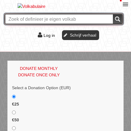
Schrijf verhaal
Log in
De of het?
Vraag & antwoord
DONATE MONTHLY
Webshop
DONATE ONCE ONLY
Select a Donation Option
(EUR)
€25
€50