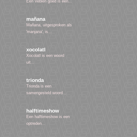
Een Veblen goed is een...
mañana
Mañana, uitgesproken als
'manjana', is...
xocolatl
Xocolatl is een woord
uit...
trionda
Trionda is een
samengesteld woord...
halftimeshow
Een halftimeshow is een
optreden...