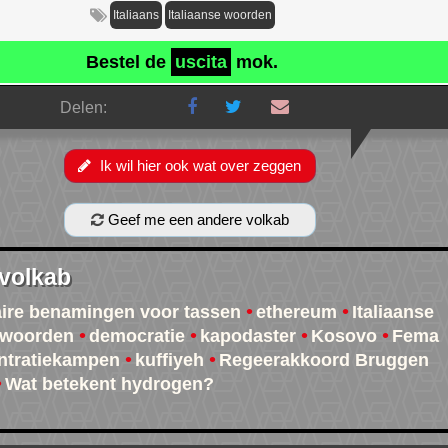
Italiaans
Italiaanse woorden
Bestel de
uscita
mok.
Delen:
Ik wil hier ook wat over zeggen
Geef me een andere volkab
 volkab
ire benamingen voor tassen
ethereum
Italiaanse
dwoorden
democratie
kapodaster
Kosovo
Fema
ntratiekampen
kuffiyeh
Regeerakkoord Bruggen
Wat betekent hydrogen?