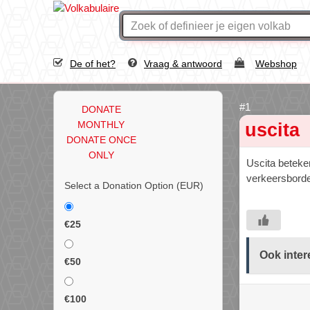
De of het?
Vraag & antwoord
Webshop
DONATE
MONTHLY
uscita
DONATE ONCE
ONLY
Uscita beteke
verkeersborde
Select a Donation Option
(EUR)
€25
Ook inter
€50
€100