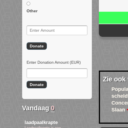
Other
Enter Donation Amount
(EUR)
Zie ook
Popula
schel
Conce
Vandaag
0
Slaan
laadpaalkrapte
Laadpaalkrapte is een