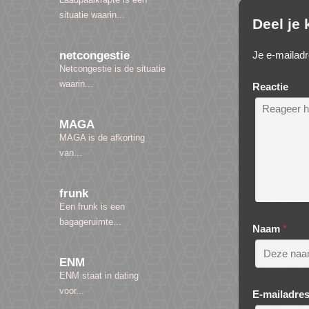
situatie waarin...
Deel je
Je e-mailadr
netcongestie
Netcongestie is de situatie
waarin...
Reactie
MAGA
MAGA is de afkorting
van...
frunk
Een frunk is een
bagageruimte...
Naam
*
ENM
ENM staat in dating
voor...
E-mailadre