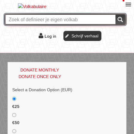
Schrijf verhaal
Log in
De of het?
Vraag & antwoord
DONATE MONTHLY
Webshop
DONATE ONCE ONLY
Select a Donation Option
(EUR)
€25
€50