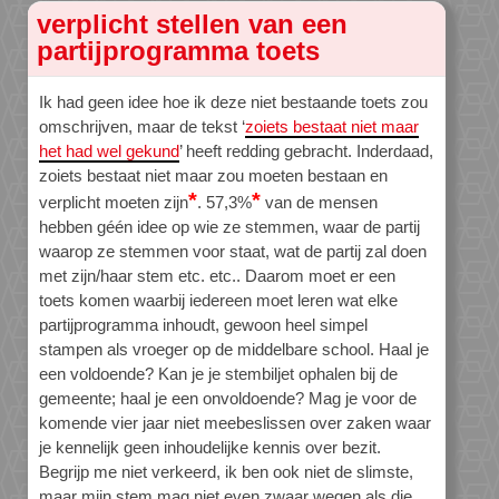
verplicht stellen van een
partijprogramma toets
Ik had geen idee hoe ik deze niet bestaande toets zou
omschrijven, maar de tekst ‘
zoiets bestaat niet maar
het had wel gekund
’ heeft redding gebracht. Inderdaad,
zoiets bestaat niet maar zou moeten bestaan en
*
*
verplicht moeten zijn
. 57,3%
van de mensen
hebben géén idee op wie ze stemmen, waar de partij
waarop ze stemmen voor staat, wat de partij zal doen
met zijn/haar stem etc. etc.. Daarom moet er een
toets komen waarbij iedereen moet leren wat elke
partijprogramma inhoudt, gewoon heel simpel
stampen als vroeger op de middelbare school. Haal je
een voldoende? Kan je je stembiljet ophalen bij de
gemeente; haal je een onvoldoende? Mag je voor de
komende vier jaar niet meebeslissen over zaken waar
je kennelijk geen inhoudelijke kennis over bezit.
Begrijp me niet verkeerd, ik ben ook niet de slimste,
maar mijn stem mag niet even zwaar wegen als die