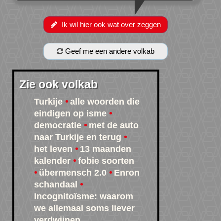
Ik wil hier ook wat over zeggen
Geef me een andere volkab
Zie ook volkab
Turkije
alle woorden die
eindigen op isme
democratie
met de auto
naar Turkije en terug
het leven
13 maanden
kalender
fobie soorten
übermensch 2.0
Enron
schandaal
Incognitoïsme: waarom
we allemaal soms liever
verdwijnen