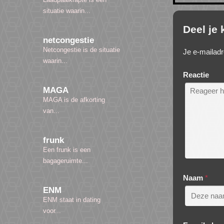
situatie waarin...
Deel je
netcongestie
Netcongestie is de situatie
Je e-mailadr
waarin...
Reactie
MAGA
MAGA is de afkorting
van...
frunk
Een frunk is een
bagageruimte...
Naam
*
ENM
ENM staat in dating
voor...