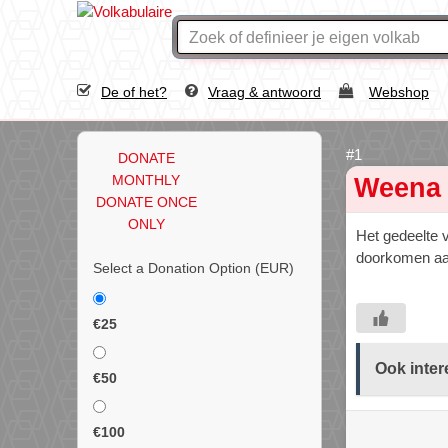
De of het?
Vraag & antwoord
Webshop
DONATE
MONTHLY
Weena
DONATE ONCE
ONLY
Het gedeelte
doorkomen aan
Select a Donation Option
(EUR)
€25
Ook inter
€50
€100