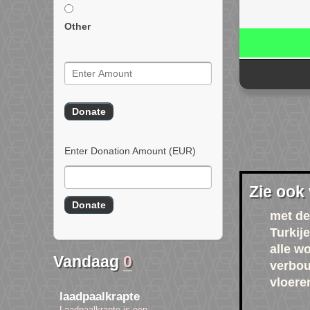
Other
Enter Donation Amount
(EUR)
Zie ook
met de
Turkije
alle w
Vandaag
0
verbo
vloere
laadpaalkrapte
Laadpaalkrapte is een