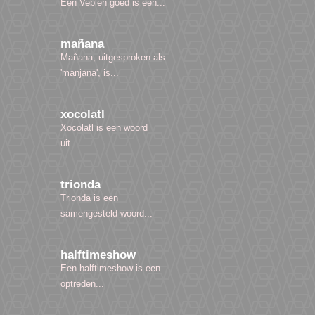
Een Veblen goed is een...
mañana
Mañana, uitgesproken als
'manjana', is...
xocolatl
Xocolatl is een woord
uit...
trionda
Trionda is een
samengesteld woord...
halftimeshow
Een halftimeshow is een
optreden...