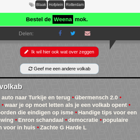
Blaak
Hofplein
Rotterdam
Bestel de
Weena
mok.
Delen:
Ik wil hier ook wat over zeggen
Geef me een andere volkab
 volkab
 auto naar Turkije en terug
übermensch 2.0
waar je op moet letten als je een volkab opent
oorden die eindigen op isme
Handige tips voor een
uwing
Enron schandaal
democratie
populaire
n voor in huis
Zachte G Harde L