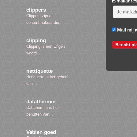
E-mailadre
clippers
Clippers zijn de
contentmakers die...
Mail mij 
clipping
Clipping is een Engels
woord...
nettiquette
Netiquette is het geheel
van...
datathermie
Datathermie is het
benutten van...
Veblen goed