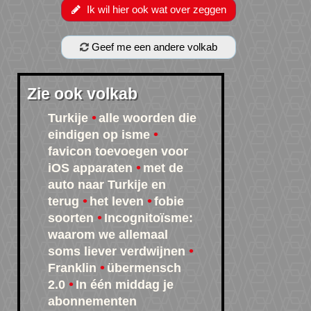
Ik wil hier ook wat over zeggen
Geef me een andere volkab
Zie ook volkab
Turkije
alle woorden die
eindigen op isme
favicon toevoegen voor
iOS apparaten
met de
auto naar Turkije en
terug
het leven
fobie
soorten
Incognitoïsme:
waarom we allemaal
soms liever verdwijnen
Franklin
übermensch
2.0
In één middag je
abonnementen