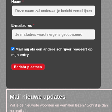
Naam
*
E-mailadres
*
Mail mij als een andere schrijver reageert op
mijn entry
Mail nieuwe updates
Wil je de nieuwste woorden en verhalen lezen? Schrijf je dan
nu gratis in!