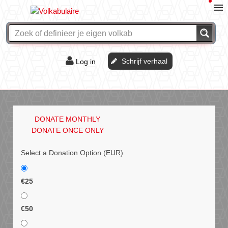
Schrijf verhaal
Log in
De of het?
Vraag & antwoord
DONATE MONTHLY
Webshop
DONATE ONCE ONLY
Select a Donation Option
(EUR)
€25
€50