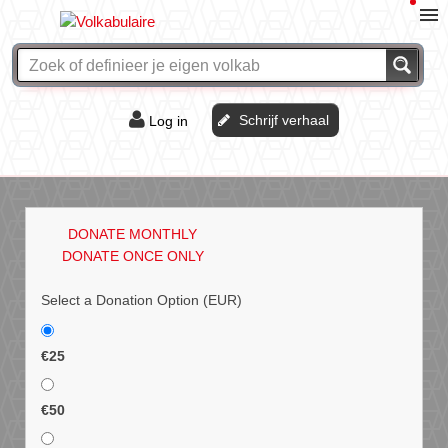
Schrijf verhaal
Log in
De of het?
Vraag & antwoord
DONATE MONTHLY
Webshop
DONATE ONCE ONLY
Select a Donation Option
(EUR)
€25
€50