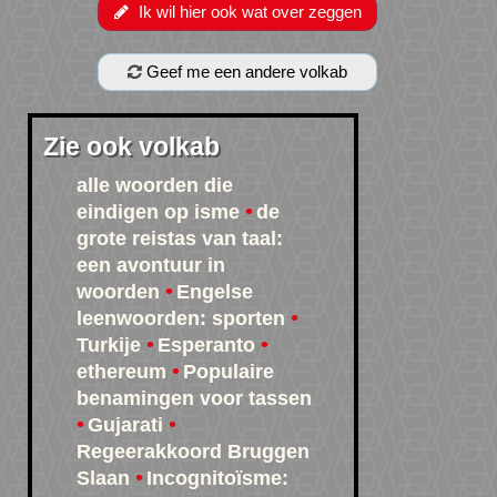
Ik wil hier ook wat over zeggen
Geef me een andere volkab
Zie ook volkab
alle woorden die
eindigen op isme
de
grote reistas van taal:
een avontuur in
woorden
Engelse
leenwoorden: sporten
Turkije
Esperanto
ethereum
Populaire
benamingen voor tassen
Gujarati
Regeerakkoord Bruggen
Slaan
Incognitoïsme: