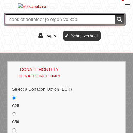
Schrijf verhaal
Log in
De of het?
Vraag & antwoord
DONATE MONTHLY
Webshop
DONATE ONCE ONLY
Select a Donation Option
(EUR)
€25
€50