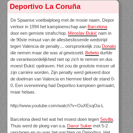
Deportivo La Coruña
De Spaanse voetbalploeg met de mooie naam. Depor
verloor in 1994 het kampioenschap aan
Barcelona
door een gemiste strafschop.
Miroslav Đukić
nam in
de 90ste minuut van de allesbeslissende wedstrijd
tegen Valencia de penalty… oorspronkelijk zou
Donato
die nemen maar die was al gewisseld.
Bebeto
durfde
de verantwoordelijkheid niet op zich te nemen en dus
moest Đukić opdraven. Het zou de grootste misser uit
zijn carrière worden. Zijn penalty werd gekeerd door
de doelman van Valencia en hiermee bleef de stand 0-
0. Een overwinning had Deportivo kampioen gemaakt,
maar helaas.
http://www.youtube.com/watch?v=OuXEsqOa-L
Barcelona deed het wat het moest doen tegen
Sevilla
.
Thuis werd de ploeg van o.a.
Davor Suker
met 5-2
verslagen en nu was het wachten op Deportivo. Het