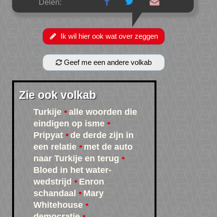
Delen:
Ik wil hier ook wat over zeggen
Geef me een andere volkab
Zie ook volkab
Turkije
alle woorden die
eindigen op isme
Pripyat
de derde zijn in
een relatie
met de auto
naar Turkije en terug
Bloed in het water-
wedstrijd
Enron
schandaal
Mary
Whitehouse
democratie