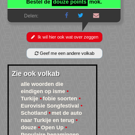
Bestel de
douze points
mok.
Delen:
Ik wil hier ook wat over zeggen
Geef me een andere volkab
Zie ook volkab
alle woorden die
eindigen op isme
Turkije
fobie soorten
Eurovisie Songfestival
Schotland
met de auto
naar Turkije en terug
douze
Open Up
Populaire benamingen