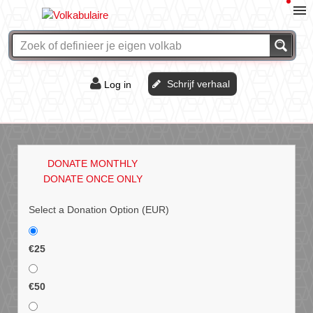
Schrijf verhaal
Log in
De of het?
Vraag & antwoord
DONATE MONTHLY
Webshop
DONATE ONCE ONLY
Select a Donation Option
(EUR)
€25
€50