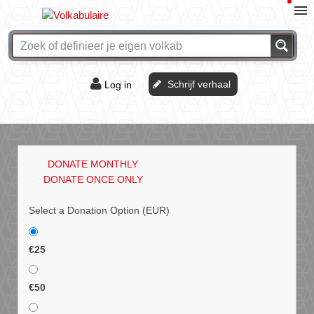
Schrijf verhaal
Log in
De of het?
Vraag & antwoord
DONATE MONTHLY
Webshop
DONATE ONCE ONLY
Select a Donation Option
(EUR)
€25
€50