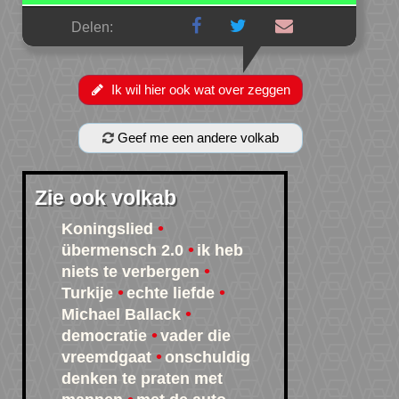
Delen:
Ik wil hier ook wat over zeggen
Geef me een andere volkab
Zie ook volkab
Koningslied
übermensch 2.0
ik heb
niets te verbergen
Turkije
echte liefde
Michael Ballack
democratie
vader die
vreemdgaat
onschuldig
denken te praten met