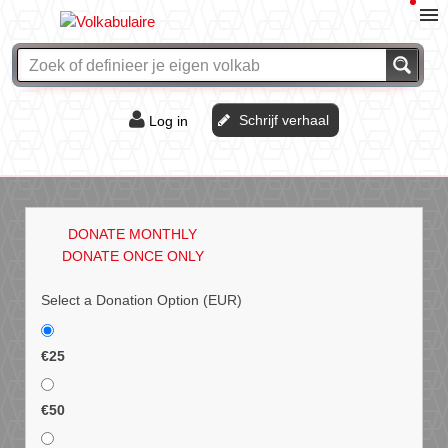
Schrijf verhaal
Log in
De of het?
Vraag & antwoord
DONATE MONTHLY
Webshop
DONATE ONCE ONLY
Select a Donation Option
(EUR)
€25
€50