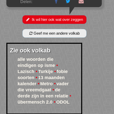
Delen:
Ik wil hier ook wat over zeggen
Geef me een andere volkab
Zie ook volkab
alle woorden die
eindigen op isme
Lazisch
Turkije
fobie
soorten
13 maanden
kalender
Metro
vader
die vreemdgaat
de
derde zijn in een relatie
übermensch 2.0
ODOL