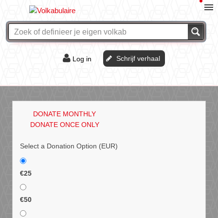
Schrijf verhaal
Log in
De of het?
Vraag & antwoord
DONATE MONTHLY
Webshop
DONATE ONCE ONLY
Select a Donation Option
(EUR)
€25
€50