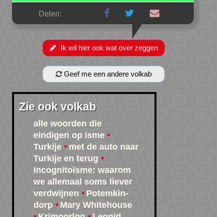
Delen:
Ik wil hier ook wat over zeggen
Geef me een andere volkab
Zie ook volkab
alle woorden die
eindigen op isme
Turkije
met de auto naar
Turkije en terug
Incognitoïsme: waarom
we allemaal soms liever
verdwijnen
Potemkin-
dorp
Mary Whitehouse
Krimoorlog
Leonid