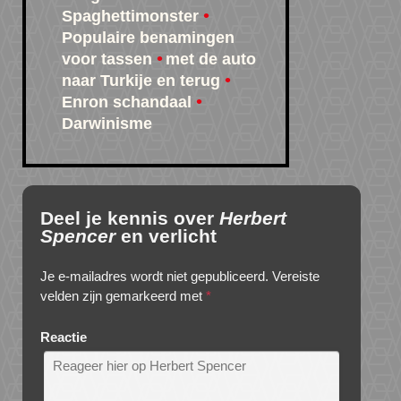
Spaghettimonster
Populaire benamingen
voor tassen
met de auto
naar Turkije en terug
Enron schandaal
Darwinisme
Deel je kennis over
Herbert
Spencer
en verlicht
Je e-mailadres wordt niet gepubliceerd.
Vereiste
velden zijn gemarkeerd met
*
Reactie