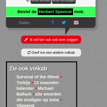
Britse filosofen
Britse sociologen
Bestel de
Herbert Spencer
mok.
Delen:
Ik wil hier ook wat over zeggen
Geef me een andere volkab
Zie ook volkab
Survival of the fittest
Turkije
13 maanden
kalender
Michael
Ballack
alle woorden
die eindigen op isme
Vliegend