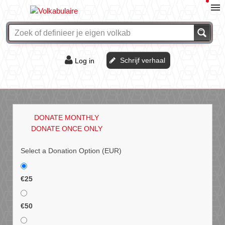
Schrijf verhaal
Log in
De of het?
Vraag & antwoord
DONATE MONTHLY
Webshop
DONATE ONCE ONLY
Select a Donation Option
(EUR)
€25
€50