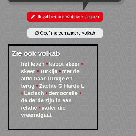
Ik wil hier ook wat over zeggen
Geef me een andere volkab
Zie ook volkab
het leven
kapot skeer
skeer
Turkije
met de
auto naar Turkije en
terug
Zachte G Harde L
Lazisch
democratie
de derde zijn in een
relatie
vader die
vreemdgaat