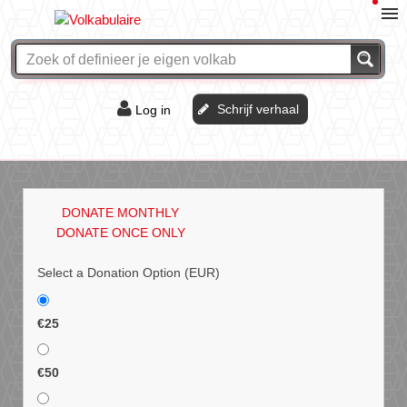
Schrijf verhaal
Log in
De of het?
Vraag & antwoord
DONATE MONTHLY
Webshop
DONATE ONCE ONLY
Select a Donation Option
(EUR)
€25
€50