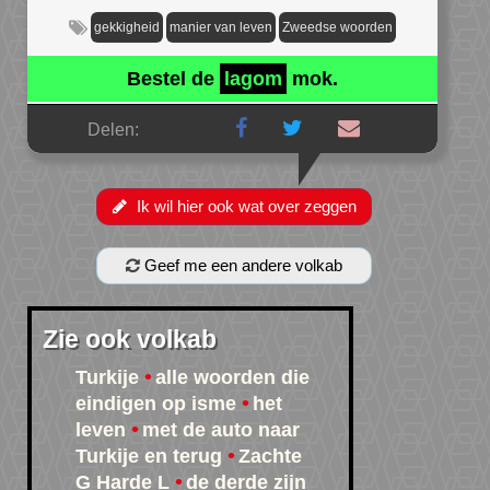
gekkigheid
manier van leven
Zweedse woorden
Bestel de
lagom
mok.
Delen:
Ik wil hier ook wat over zeggen
Geef me een andere volkab
Zie ook volkab
Turkije
alle woorden die
eindigen op isme
het
leven
met de auto naar
Turkije en terug
Zachte
G Harde L
de derde zijn