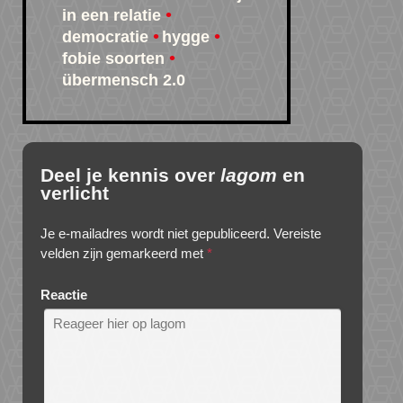
in een relatie
democratie
hygge
fobie soorten
übermensch 2.0
Deel je kennis over
lagom
en
verlicht
Je e-mailadres wordt niet gepubliceerd.
Vereiste
velden zijn gemarkeerd met
*
Reactie