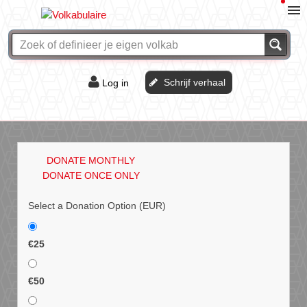
Schrijf verhaal
Log in
De of het?
Vraag & antwoord
DONATE MONTHLY
Webshop
DONATE ONCE ONLY
Select a Donation Option
(EUR)
€25
€50