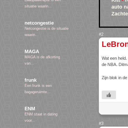
Kitt
T
auto n
situatie waarin...
Zachte
netcongestie
Netcongestie is de situatie
waarin...
LeBro
MAGA
MAGA is de afkorting
Wat een held. 
van...
de NBA. Ditma
Zijn blok in d
frunk
Een frunk is een
bagageruimte...
ENM
ENM staat in dating
voor...