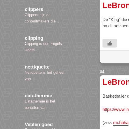
LeBro
clippers
Clippers zijn de
De “King” die 
contentmakers die...
na dit seizoen
clipping
Clipping is een Engels
woord...
nettiquette
Netiquette is het geheel
van...
LeBro
datathermie
Basketballer 
Datathermie is het
benutten van...
https://www.
(zov:
muhaha
Veblen goed