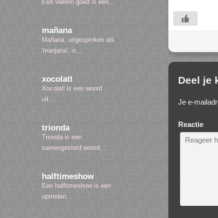
Een Veblen goed is een...
mañana
Mañana, uitgesproken als
'manjana', is...
Deel je
xocolatl
Xocolatl is een woord
uit...
Je e-mailadr
Reactie
trionda
Trionda is een
samengesteld woord...
halftimeshow
Een halftimeshow is een
optreden...