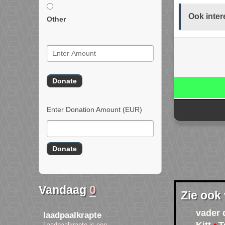
Ook inter
Other
Enter Donation Amount
(EUR)
Vandaag
0
Zie ook
vader 
laadpaalkrapte
Laadpaalkrapte is een