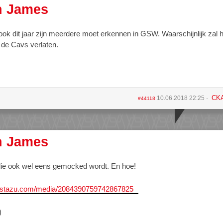
n James
ook dit jaar zijn meerdere moet erkennen in GSW. Waarschijnlijk zal h
 de Cavs verlaten.
CK
10.06.2018 22:25
#44118
n James
die ook wel eens gemocked wordt. En hoe!
instazu.com/media/2084390759742867825
)