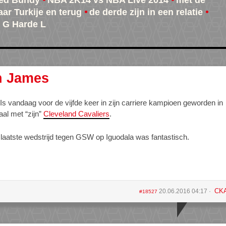
ed Bundy
NBA 2K14 vs NBA Live 2014
met de
aar Turkije en terug
de derde zijn in een relatie
 G Harde L
n James
Is vandaag voor de vijfde keer in zijn carriere kampioen geworden in
al met “zijn”
Cleveland Cavaliers
.
e laatste wedstrijd tegen GSW op Iguodala was fantastisch.
CK
20.06.2016 04:17
#18527