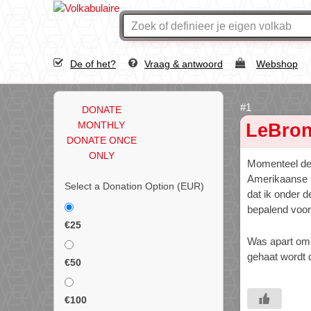
De of het?
Vraag & antwoord
Webshop
DONATE
MONTHLY
LeBro
DONATE ONCE
ONLY
Momenteel de 
Amerikaanse b
Select a Donation Option
(EUR)
dat ik onder d
bepalend voor
€25
Was apart om t
gehaat wordt d
€50
€100