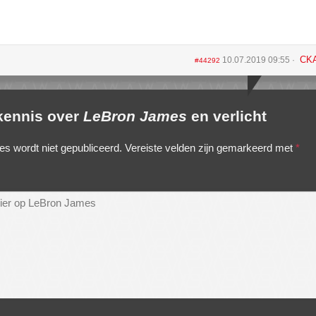
CK
10.07.2019 09:55
#44292
 kennis over
LeBron James
en verlicht
es wordt niet gepubliceerd.
Vereiste velden zijn gemarkeerd met
*