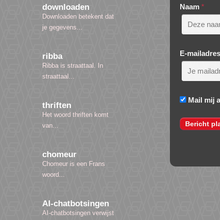
Naam
*
downloaden
Downloaden betekent dat
je gegevens...
E-mailadre
ribba
Ribba is straattaal. In
straattaal...
Mail mij 
thriften
Het woord thriften komt
van...
chomeur
Chomeur is een Frans
woord...
AI-chatbotsingen
AI-chatbotsingen verwijst