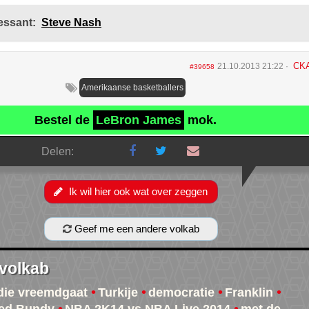
essant:
Steve Nash
CK
21.10.2013 21:22
#39658
Amerikaanse basketballers
Bestel de
LeBron James
mok.
Delen:
Ik wil hier ook wat over zeggen
Geef me een andere volkab
 volkab
die vreemdgaat
Turkije
democratie
Franklin