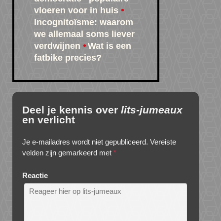
vloeren voor in huis
Incognitoïsme: waarom
we allemaal soms liever
verdwijnen
Wat is een
fatbike precies?
Deel je kennis over
lits-jumeaux
en verlicht
Je e-mailadres wordt niet gepubliceerd.
Vereiste
velden zijn gemarkeerd met
*
Reactie