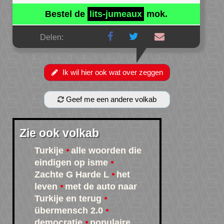
Bestel de
lits-jumeaux
mok.
Delen:
Ik wil hier ook wat over zeggen
Geef me een andere volkab
Zie ook volkab
Turkije
alle woorden die
eindigen op isme
Zachte G Harde L
het
leven
met de auto naar
Turkije en terug
übermensch 2.0
democratie
populaire