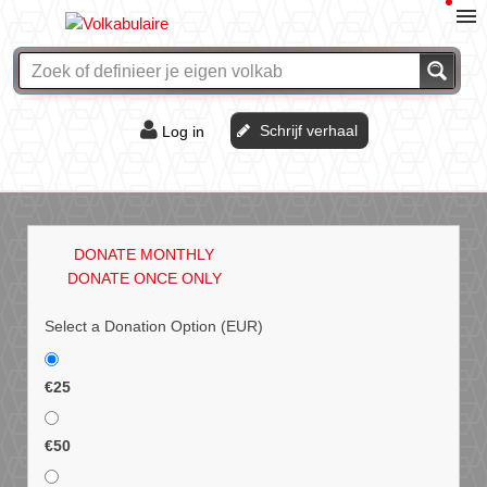
Schrijf verhaal
Log in
De of het?
Vraag & antwoord
DONATE MONTHLY
Webshop
DONATE ONCE ONLY
Select a Donation Option
(EUR)
€25
€50