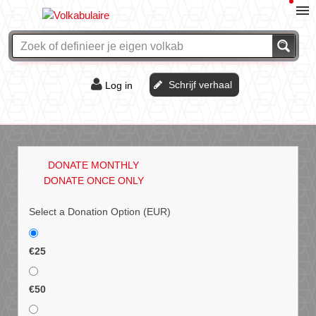
Schrijf verhaal
Log in
De of het?
Vraag & antwoord
DONATE MONTHLY
Webshop
DONATE ONCE ONLY
Select a Donation Option
(EUR)
€25
€50