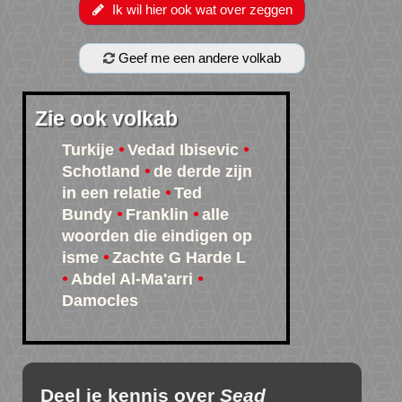
Ik wil hier ook wat over zeggen
Geef me een andere volkab
Zie ook volkab
Turkije
Vedad Ibisevic
Schotland
de derde zijn
in een relatie
Ted
Bundy
Franklin
alle
woorden die eindigen op
isme
Zachte G Harde L
Abdel Al-Ma'arri
Damocles
Deel je kennis over
Sead