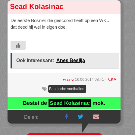
Sead Kolasinac
De eerste Bosniër die gescoord heeft op een WK…
dat deed hij wel in eigen doel.
Ook interessant:
Anes Beslija
CKA
16.06.2014 08:41
#41372
Bosnische voetballers
Bestel de
Sead Kolasinac
mok.
Delen: