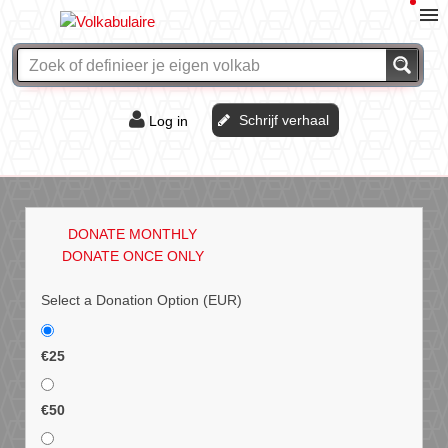
Schrijf verhaal
Log in
De of het?
Vraag & antwoord
DONATE MONTHLY
Webshop
DONATE ONCE ONLY
Select a Donation Option
(EUR)
€25
€50