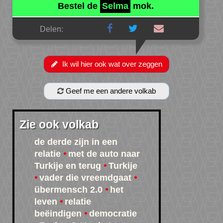
Bestel de
Selma
mok.
Delen:
Ik wil hier ook wat over zeggen
Geef me een andere volkab
Zie ook volkab
de derde zijn in een
relatie
met de auto naar
Turkije en terug
Turkije
vader die vreemdgaat
übermensch 2.0
het
leven
relatie
beëindigen
democratie