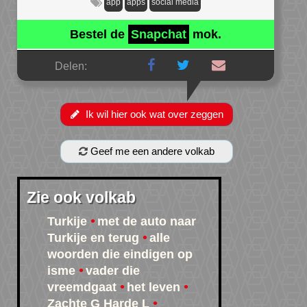
app
apps
social media
Bestel de
Snapchat
mok.
Delen:
Ik wil hier ook wat over zeggen
Geef me een andere volkab
Zie ook volkab
Turkije
met de auto naar
Turkije en terug
alle
woorden die eindigen op
isme
vader die
vreemdgaat
het leven
Zachte G Harde L