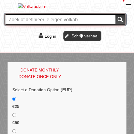
Schrijf verhaal
Log in
De of het?
Vraag & antwoord
DONATE MONTHLY
Webshop
DONATE ONCE ONLY
Select a Donation Option
(EUR)
€25
€50