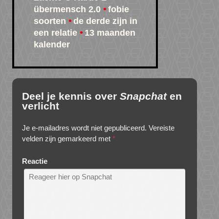
übermensch 2.0
fobie
soorten
de derde zijn in
een relatie
13 maanden
kalender
Deel je kennis over
Snapchat
en
verlicht
Je e-mailadres wordt niet gepubliceerd.
Vereiste
velden zijn gemarkeerd met
*
Reactie