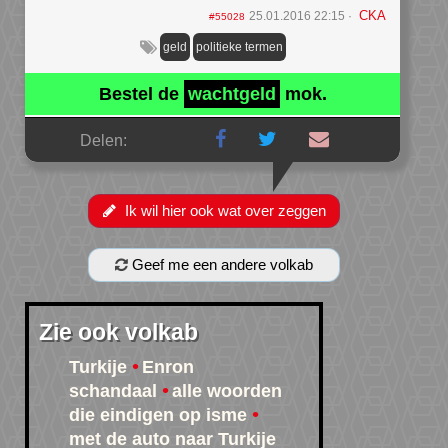
CKA
25.01.2016 22:15
#55028
geld
politieke termen
Bestel de
wachtgeld
mok.
Delen:
Ik wil hier ook wat over zeggen
Geef me een andere volkab
Zie ook volkab
Turkije
Enron
schandaal
alle woorden
die eindigen op isme
met de auto naar Turkije