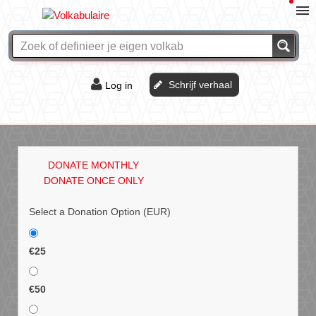
Schrijf verhaal
Log in
De of het?
Vraag & antwoord
DONATE MONTHLY
Webshop
DONATE ONCE ONLY
Select a Donation Option
(EUR)
€25
€50