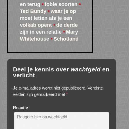
en terug
fobie soorten
Ted Bundy
waar je op
moet letten als je een
volkab opent
de derde
zijn in een relatie
Mary
Whitehouse
Schotland
Deel je kennis over
wachtgeld
en
verlicht
Je e-mailadres wordt niet gepubliceerd.
Vereiste
velden zijn gemarkeerd met
*
Reactie