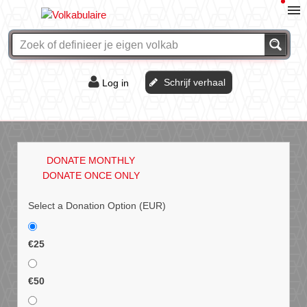
Schrijf verhaal
Log in
De of het?
Vraag & antwoord
DONATE MONTHLY
Webshop
DONATE ONCE ONLY
Select a Donation Option
(EUR)
€25
€50