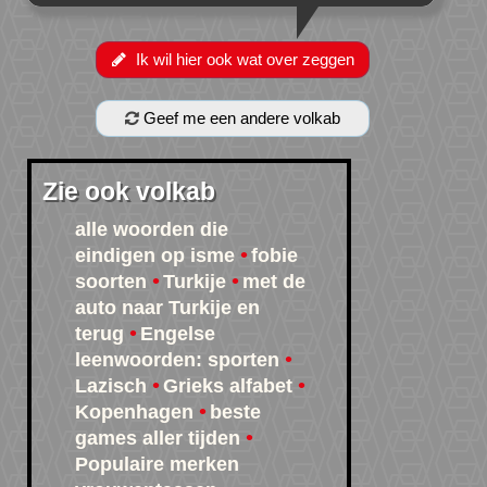
Ik wil hier ook wat over zeggen
Geef me een andere volkab
Zie ook volkab
alle woorden die
eindigen op isme
fobie
soorten
Turkije
met de
auto naar Turkije en
terug
Engelse
leenwoorden: sporten
Lazisch
Grieks alfabet
Kopenhagen
beste
games aller tijden
Populaire merken