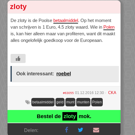
zloty
De zloty is de Poolse
betaalmiddel
. Op het moment
van schrijven is 1 Euro, 4.5 zloty waard. Wie in
Polen
is, kan hier alleen maar van profiteren, want dit maakt
alles ongelofelijk goedkoop voor de Europeaan.
Ook interessant:
roebel
CKA
01.12.2016 12:30
#63055
betaalmiddel
geld
munt
munten
Polen
Bestel de
zloty
mok.
Delen: