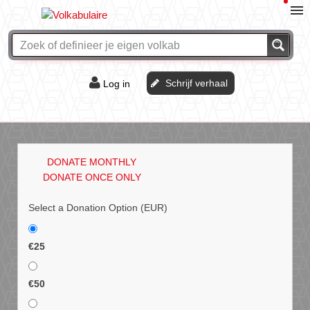
Schrijf verhaal
Log in
De of het?
Vraag & antwoord
DONATE MONTHLY
Webshop
DONATE ONCE ONLY
Select a Donation Option
(EUR)
€25
€50