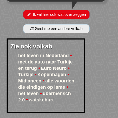
Ik wil hier ook wat over zeggen
Geef me een andere volkab
Zie ook volkab
het leven in Nederland
met de auto naar Turkije
en terug
Euro Neuro
Turkije
Kopenhagen
Midlancen
alle woorden
die eindigen op isme
het leven
übermensch
2.0
watskeburt