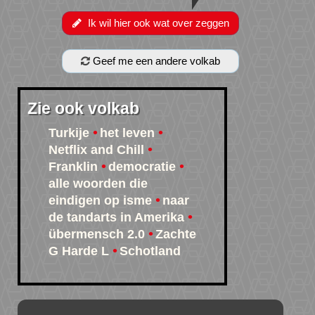
Ik wil hier ook wat over zeggen
Geef me een andere volkab
Zie ook volkab
Turkije
het leven
Netflix and Chill
Franklin
democratie
alle woorden die
eindigen op isme
naar
de tandarts in Amerika
übermensch 2.0
Zachte
G Harde L
Schotland