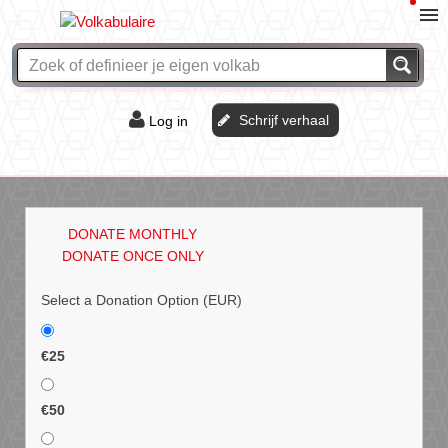
Schrijf verhaal
Log in
De of het?
Vraag & antwoord
DONATE MONTHLY
Webshop
DONATE ONCE ONLY
Select a Donation Option
(EUR)
€25
€50