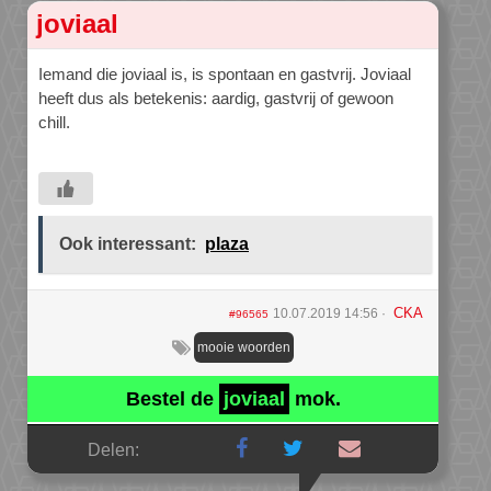
joviaal
Iemand die joviaal is, is spontaan en gastvrij. Joviaal
heeft dus als betekenis: aardig, gastvrij of gewoon
chill.
Ook interessant:
plaza
CKA
10.07.2019 14:56
#96565
mooie woorden
Bestel de
joviaal
mok.
Delen: