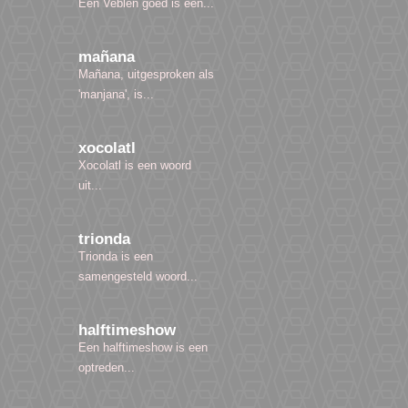
Een Veblen goed is een...
mañana
Mañana, uitgesproken als
'manjana', is...
xocolatl
Xocolatl is een woord
uit...
trionda
Trionda is een
samengesteld woord...
halftimeshow
Een halftimeshow is een
optreden...