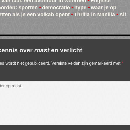
s van taal: een avontuur in woorden
Engelse
orden: sporten
democratie
hype
waar je op
etten als je een volkab opent
Thrilla in Manilla
Ali
 kennis over
roast
en verlicht
es wordt niet gepubliceerd.
Vereiste velden zijn gemarkeerd met
*