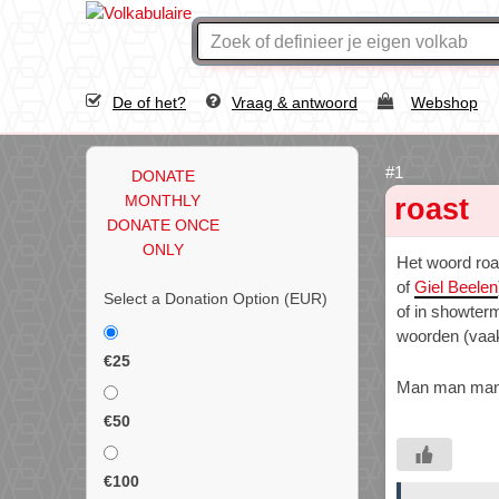
De of het?
Vraag & antwoord
Webshop
DONATE
MONTHLY
roast
DONATE ONCE
ONLY
Het woord roa
of
Giel Beelen
Select a Donation Option
(EUR)
of in showter
woorden (vaak
€25
Man man man
€50
€100