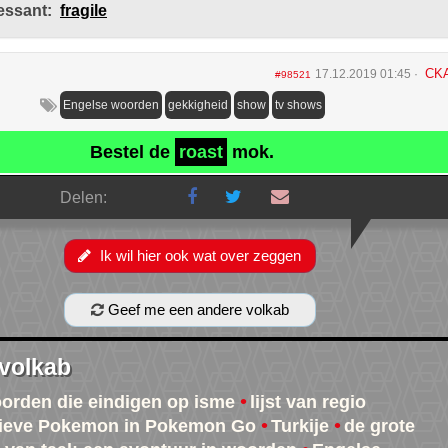
essant:
fragile
CK
17.12.2019 01:45
#98521
Engelse woorden
gekkigheid
show
tv shows
Bestel de
roast
mok.
Delen:
Ik wil hier ook wat over zeggen
Geef me een andere volkab
 volkab
oorden die eindigen op isme
lijst van regio
sieve Pokemon in Pokemon Go
Turkije
de grote