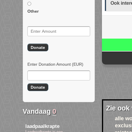
Ook inter
Other
Enter Donation Amount
(EUR)
Zie ook
Vandaag
0
alle w
exclu
laadpaalkrapte
Laadpaalkrapte is een