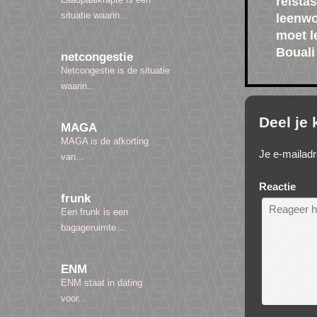
reista
situatie waarin...
leenwo
moet l
Bouali
netcongestie
Netcongestie is de situatie
waarin...
Deel je
MAGA
MAGA is de afkorting
Je e-mailadr
van...
Reactie
frunk
Een frunk is een
bagageruimte...
ENM
ENM staat in dating
voor...