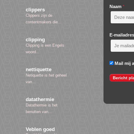
Naam
*
clippers
Clippers zijn de
contentmakers die...
E-mailadre
clipping
Clipping is een Engels
woord...
Mail mij 
nettiquette
Netiquette is het geheel
van...
datathermie
Datathermie is het
benutten van...
Veblen goed