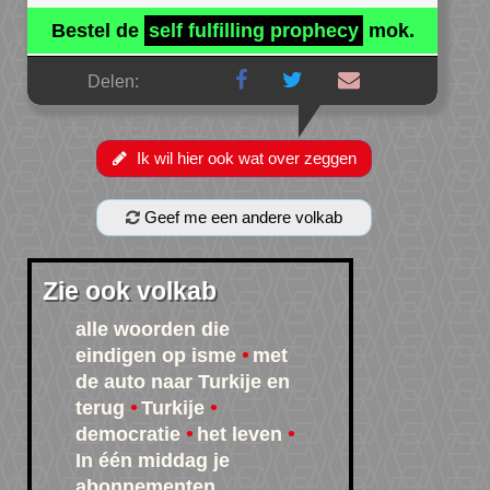
Bestel de
self fulfilling prophecy
mok.
Delen:
Ik wil hier ook wat over zeggen
Geef me een andere volkab
Zie ook volkab
alle woorden die
eindigen op isme
met
de auto naar Turkije en
terug
Turkije
democratie
het leven
In één middag je
abonnementen