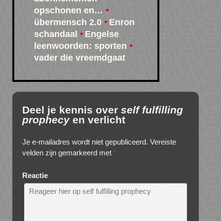
opschonen en…
übermensch 2.0
Enron
schandaal
Engelse
leenwoorden: sporten
vader die vreemdgaat
Deel je kennis over
self fulfilling
prophecy
en verlicht
Je e-mailadres wordt niet gepubliceerd.
Vereiste
velden zijn gemarkeerd met
*
Reactie