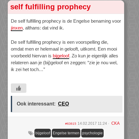
self fulfilling prophecy
De self fulfilling prophecy is de Engelse benaming voor
jinxen
, althans: dat vind ik.
De self fulfilling prophecy is een voorspelling die,
omdat men er helemaal in gelooft, uitkomt. Een mooi
voorbeeld hiervan is
bijgeloof
. Zo kun je eigenlijk alles
relateren aan je (bij)geloof en zeggen: “zie je nou wel,
ik zei het toch…”
Ook interessant:
CEO
CKA
14.02.2017 11:24
#63615
bijgeloof
Engelse termen
psychologie