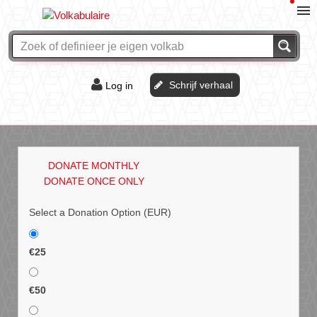
Schrijf verhaal
Log in
De of het?
Vraag & antwoord
DONATE MONTHLY
Webshop
DONATE ONCE ONLY
Select a Donation Option
(EUR)
€25
€50