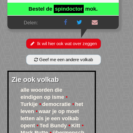
Bestel de
spindoctor
mok.
Delen:
Ik wil hier ook wat over zeggen
Geef me een andere volkab
Zie ook volkab
alle woorden die
eindigen op isme
Turkije
democratie
het
leven
waar je op moet
letten als je een volkab
opent
Ted Bundy
Kitt
Mark Rutte
übermensch