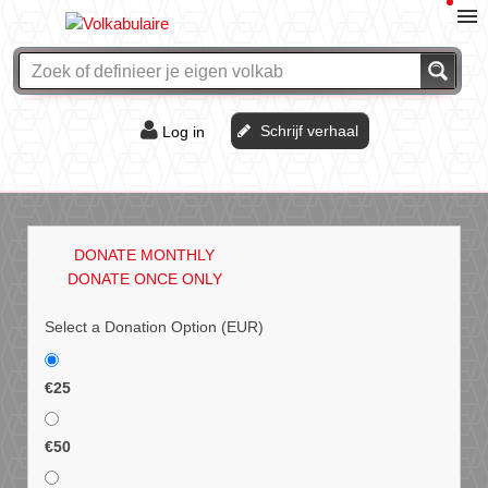
Schrijf verhaal
Log in
De of het?
Vraag & antwoord
DONATE MONTHLY
Webshop
DONATE ONCE ONLY
Select a Donation Option
(EUR)
€25
€50