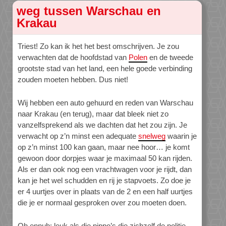
weg tussen Warschau en
Krakau
Triest! Zo kan ik het het best omschrijven. Je zou
verwachten dat de hoofdstad van
Polen
en de tweede
grootste stad van het land, een hele goede verbinding
zouden moeten hebben. Dus niet!
Wij hebben een auto gehuurd en reden van Warschau
naar Krakau (en terug), maar dat bleek niet zo
vanzelfsprekend als we dachten dat het zou zijn. Je
verwacht op z’n minst een adequate
snelweg
waarin je
op z’n minst 100 kan gaan, maar nee hoor… je komt
gewoon door dorpjes waar je maximaal 50 kan rijden.
Als er dan ook nog een vrachtwagen voor je rijdt, dan
kan je het wel schudden en rij je stapvoets. Zo doe je
er 4 uurtjes over in plaats van de 2 en een half uurtjes
die je er normaal gesproken over zou moeten doen.
Oh ennuh: leuk als die pippo’s die zichzelf de politie