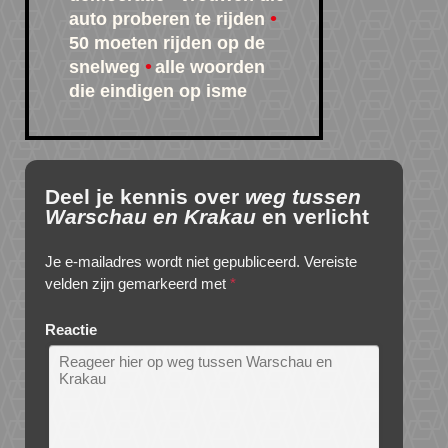
auto proberen te rijden
50 moeten rijden op de
snelweg
alle woorden
die eindigen op isme
Deel je kennis over
weg tussen
Warschau en Krakau
en verlicht
Je e-mailadres wordt niet gepubliceerd.
Vereiste
velden zijn gemarkeerd met
*
Reactie