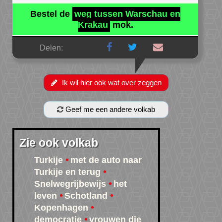
Bestel de
weg tussen Warschau en
Krakau
mok.
Delen:
Ik wil hier ook wat over zeggen
Geef me een andere volkab
Zie ook volkab
Turkije
met de auto naar
Turkije en terug
Snelwegrijbewijs
het
leven
Schotland
Kopenhagen
democratie
vrouwen die