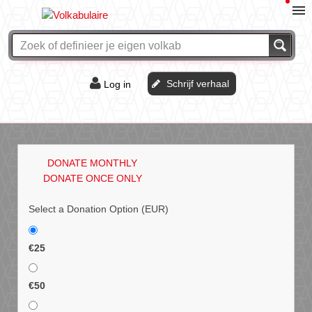
Schrijf verhaal
Log in
De of het?
Vraag & antwoord
DONATE MONTHLY
Webshop
DONATE ONCE ONLY
Select a Donation Option
(EUR)
€25
€50