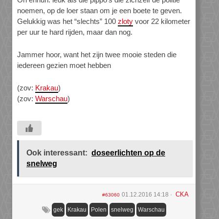
noemen, op de loer staan om je een boete te geven.
Gelukkig was het “slechts” 100
zloty
voor 22 kilometer
per uur te hard rijden, maar dan nog.
Jammer hoor, want het zijn twee mooie steden die
iedereen gezien moet hebben
(zov:
Krakau
)
(zov:
Warschau
)
Ook interessant:
doseerlichten op de
snelweg
CKA
01.12.2016 14:18
#63060
gek
Krakau
Polen
snelweg
Warschau